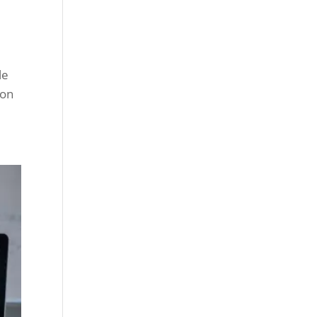
le
ion