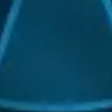
Je propose une stratégie de
netlinking efficace.
Je structure chaque page pour
un résultat optimum
Aujourd'hui, je mets mon expertise au
service de votre projet !
En tant que
freelance spécialisé en création de
sites internet et en SEO
,
Je conçois des sites web
professionnels,rapide et
responsive
J'optimise votre référencement
naturel pour apparaître sur