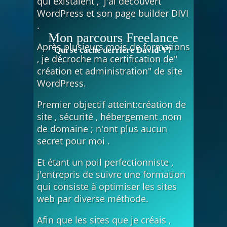
qui existaient , j'ai découvert
WordPress et son page builder DIVI
.
Mon parcours Freelance
Après plusieurs mois de formations
Qui se cache derrière David-V?
, je décroche ma certification de"
création et administration" de site
WordPress.
Premier objectif atteint:création de
site , sécurité , hébergement ,nom
de domaine ; n'ont plus aucun
secret pour moi .
Et étant un poil perfectionniste ,
j'entrepris de suivre une formation
qui consiste à optimiser les sites
web par diverse méthode.
Afin que les sites que je créais ,