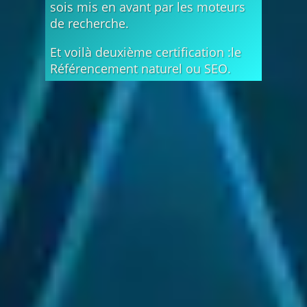
sois mis en avant par les moteurs
de recherche.
Et voilà deuxième certification :le
Référencement naturel ou SEO.
SEO : l'ingrédient clé pour un site visible
Pour aller plus loin, j'ai suivi une formation en
référencement naturel
(SEO) afin
d'optimiser la
visibilité des sites web.
Je structure les contenus :
textes et images
J'analyse les bons mots-clés
pour attirer les prospects.